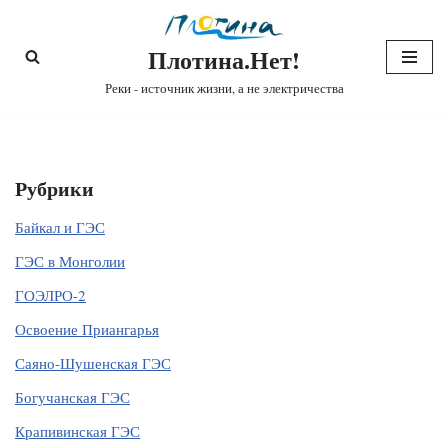
Плотина.Нет!
Перейти
к
Реки - источник жизни, а не электричества
содержимому
Рубрики
Байкал и ГЭС
ГЭС в Монголии
ГОЭЛРО-2
Освоение Приангарья
Саяно-Шушенская ГЭС
Богучанская ГЭС
Крапивинская ГЭС