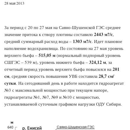
28 мая 2013
За период с 20 по 27 мая на Саяно-Шушенской ГЭС среднее
2443 м?/с
значение притока к створу плотины составило
,
1303 м?/с
средний суммарный расход воды –
. Идет плановое
наполнение водохранилища. По состоянию на 27 мая уровень
515,05 м
верхнего бьефа –
(нормальный подпорный уровень
324,12 м
СШГЭС – 539 м), уровень нижнего бьефа –
, за
201
отчетный период уровень верхнего бьефа повысился на
см
28,7 см/
, средняя скорость повышения УВБ составила
сутки
. На сегодняшний день в работе находится гидроагрегат
№3 с максимальной мощностью при текущем напоре,
гидроагрегаты №1, №7, №9 и №10 с мощностью,
устанавливаемой суточным графиком нагрузки ОДУ Сибири.