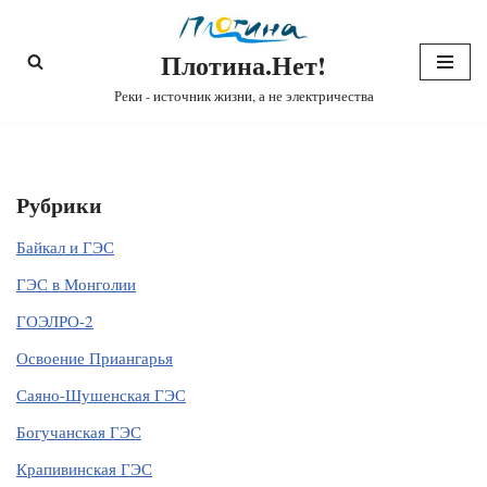
Плотина.Нет!
Перейти
к
Реки - источник жизни, а не электричества
содержимому
Рубрики
Байкал и ГЭС
ГЭС в Монголии
ГОЭЛРО-2
Освоение Приангарья
Саяно-Шушенская ГЭС
Богучанская ГЭС
Крапивинская ГЭС