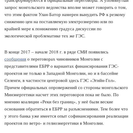
трансформируются в официальные переговоры. А упомянутый
запрос монгольского ведомства вполне может говорить о том,
что этим фактом Улан-Батор намерен вынудить РФ к резкому
снижению цен на поставляемую электроэнергию или по
крайней мере к понижению градуса дискуссии по
экологической проблематике тех же ГЭС.
В конце 2017 – начале 2018 г. в ряде СМИ появились
сообщения
о переговорах чиновников Монголии с
представителями ЕБРР о вариантах финансирования ГЭС-
проектов не только в Западной Монголии, но и в бассейне
Селенги, в частности центровой здесь ГЭС «Эгийн-Гол».
Причем официальных опровержений со стороны монгольского
Минэнергетики насчет этих переговоров пока не было. По
мнению коалиции «Реки без границ», у неё были веские
основания обратиться в ЕБРР за разъяснениями. Тем более что
у этого банка уже имеется опыт софинансирования реализации
проектов по ветро- и гелиоэнергетики в Монголии.