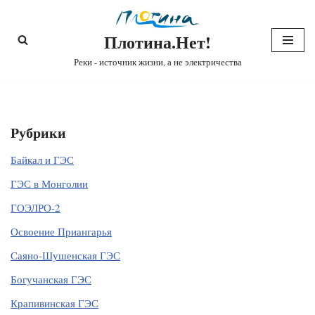
Плотина.Нет!
Перейти
к
Реки - источник жизни, а не электричества
содержимому
Рубрики
Байкал и ГЭС
ГЭС в Монголии
ГОЭЛРО-2
Освоение Приангарья
Саяно-Шушенская ГЭС
Богучанская ГЭС
Крапивинская ГЭС