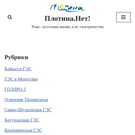
Плотина.Нет!
Перейти
к
Реки - источник жизни, а не электричества
содержимому
Рубрики
Байкал и ГЭС
ГЭС в Монголии
ГОЭЛРО-2
Освоение Приангарья
Саяно-Шушенская ГЭС
Богучанская ГЭС
Крапивинская ГЭС