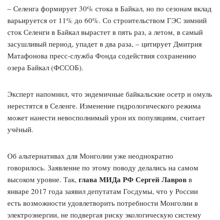
– Селенга формирует 30% стока в Байкал, но по сезонам вклад
варьируется от 11% до 60%. Со строительством ГЭС зимний
сток Селенги в Байкал вырастет в пять раз, а летом, в самый
засушливый период, упадет в два раза, – цитирует Дмитрия
Матафонова пресс-служба Фонда содействия сохранению
озера Байкал (ФССОБ).
Эксперт напомнил, что эндемичные байкальские осетр и омуль
нерестятся в Селенге. Изменение гидрологического режима
может нанести невосполнимый урон их популяциям, считает
учёный.
Об альтернативах для Монголии уже неоднократно
говорилось. Заявление по этому поводу делались на самом
глава МИДа РФ Сергей Лавров
высоком уровне. Так,
в
январе 2017 года заявил депутатам Госдумы, что у России
есть возможности удовлетворить потребности Монголии в
электроэнергии, не подвергая риску экологическую систему