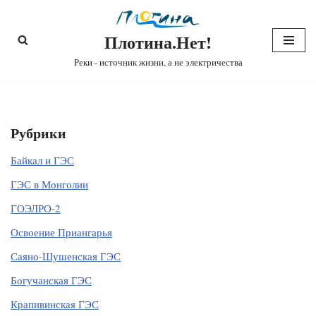
Плотина.Нет!
Перейти
к
Реки - источник жизни, а не электричества
содержимому
Рубрики
Байкал и ГЭС
ГЭС в Монголии
ГОЭЛРО-2
Освоение Приангарья
Саяно-Шушенская ГЭС
Богучанская ГЭС
Крапивинская ГЭС