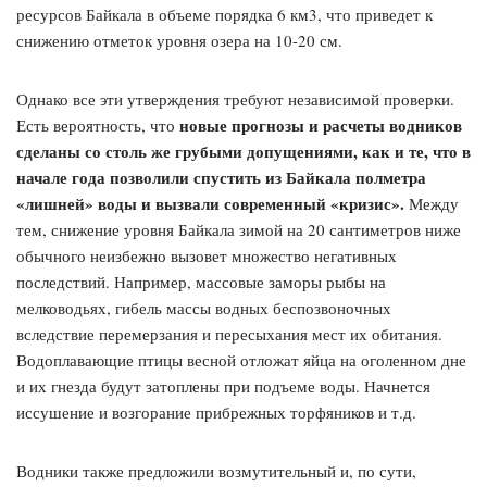
ресурсов Байкала в объеме порядка 6 км3, что приведет к
снижению отметок уровня озера на 10-20 см.
Однако все эти утверждения требуют независимой проверки.
новые прогнозы и расчеты водников
Есть вероятность, что
сделаны со столь же грубыми допущениями, как и те, что в
начале года позволили спустить из Байкала полметра
«лишней» воды и вызвали современный «кризис».
Между
тем, снижение уровня Байкала зимой на 20 сантиметров ниже
обычного неизбежно вызовет множество негативных
последствий. Например, массовые заморы рыбы на
мелководьях, гибель массы водных беспозвоночных
вследствие перемерзания и пересыхания мест их обитания.
Водоплавающие птицы весной отложат яйца на оголенном дне
и их гнезда будут затоплены при подъеме воды. Начнется
иссушение и возгорание прибрежных торфяников и т.д.
Водники также предложили возмутительный и, по сути,