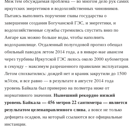
Меж тем обсуждаемая проблема — во многом дело рук самих
иркутских энергетиков и водохозяйственных чиновников.
Пытаясь выполнить поручение главы государства о
завершении создания Богучанской ГЭС, и энергетики, и
водохозяйственные службы стремились спустить вниз по
Ангаре как можно больше воды, чтобы наполнить
водохранилище. Отдаленный полугодовой прогноз обещал
обильный паводок летом 2014 года, а в январе-мае авансом
через турбины Иркутской ГЭС лилось около 2000 кубометров
в секунду – максимум разрешенного правилами эксплуатации.
Летом спохватились: дождей нет и краник закрутили до 1500
м3/сек, и все равно — в результате в августе 2014 года
уровень Байкала был примерно на полметра ниже от
Нынешний рекордно низкий
нормативного значения.
уровень Байкала — 456 метров 22 сантиметра — является
результатом целенаправленного слива
, а вовсе не только
дефицита осадков, на который ссылаются все официальные
инстанции.