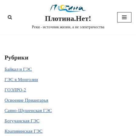
Плотина.Нет!
Перейти
к
Реки - источник жизни, а не электричества
содержимому
Рубрики
Байкал и ГЭС
ГЭС в Монголии
ГОЭЛРО-2
Освоение Приангарья
Саяно-Шушенская ГЭС
Богучанская ГЭС
Крапивинская ГЭС