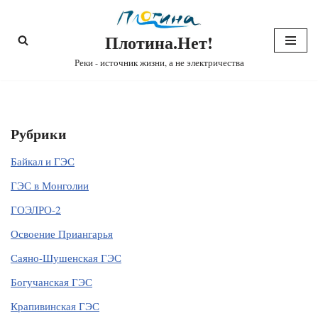
Плотина.Нет!
Перейти
к
Реки - источник жизни, а не электричества
содержимому
Рубрики
Байкал и ГЭС
ГЭС в Монголии
ГОЭЛРО-2
Освоение Приангарья
Саяно-Шушенская ГЭС
Богучанская ГЭС
Крапивинская ГЭС