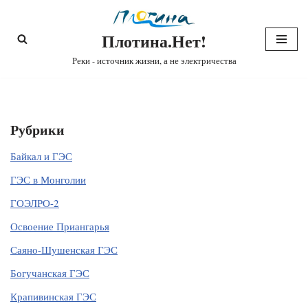
Плотина.Нет!
Перейти
к
Реки - источник жизни, а не электричества
содержимому
Рубрики
Байкал и ГЭС
ГЭС в Монголии
ГОЭЛРО-2
Освоение Приангарья
Саяно-Шушенская ГЭС
Богучанская ГЭС
Крапивинская ГЭС