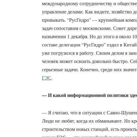
международному сотрудничеству и обществен
управление делами. Как видите, хозяйство д
привыкать. “РусГидро” — крупнейшая компан
задач сопоставим с московскими. Совет дир
назначении 1 декабря. Но до этого я около 1
составе делегации “РусГидро” ездил в Кит
уже погрузился в работу. Своим делом я зани
человек может освоить довольно быстро. Се
серьезные задачи. Конечно, среди них значи
ГЭС
.
— И какой информационной политики здес
— Я считаю, что в ситуации с Саяно-Шушен
Люди не любят, когда их обманывают. Но кр
строительством новых станций, есть проект