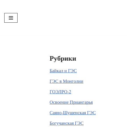
Перейти
к
содержимому
Рубрики
Байкал и ГЭС
ГЭС в Монголии
ГОЭЛРО-2
Освоение Приангарья
Саяно-Шушенская ГЭС
Богучанская ГЭС