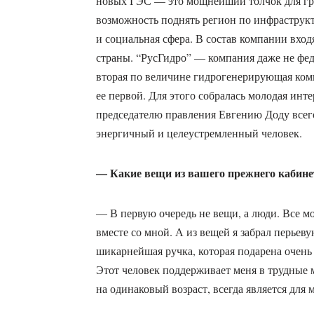
новых ГЭС — это мощнейший толчок для гра
возможность поднять регион по инфраструкт
и социальная сфера. В состав компании вход
страны. “РусГидро” — компания даже не фед
вторая по величине гидрогенерирующая комп
ее первой. Для этого собралась молодая инт
председателю правления Евгению Доду всего
энергичный и целеустремленный человек.
— Какие вещи из вашего прежнего кабинет
— В первую очередь не вещи, а люди. Все м
вместе со мной. А из вещей я забрал перьеву
шикарнейшая ручка, которая подарена очень
Этот человек поддерживает меня в трудные м
на одинаковый возраст, всегда является для 