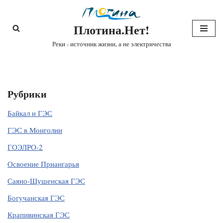
Плотина.Нет!
Перейти
к
Реки - источник жизни, а не электричества
содержимому
Рубрики
Байкал и ГЭС
ГЭС в Монголии
ГОЭЛРО-2
Освоение Приангарья
Саяно-Шушенская ГЭС
Богучанская ГЭС
Крапивинская ГЭС