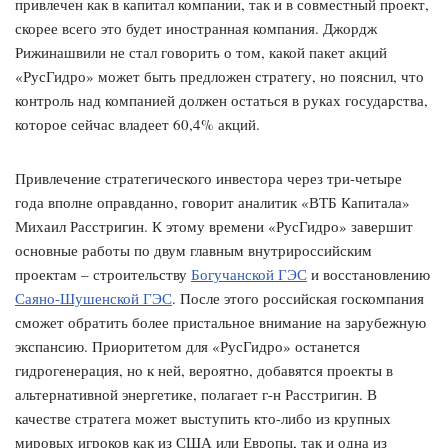
привлечен как в капитал компании, так и в совместный проект,
скорее всего это будет иностранная компания. Джордж
Рижинашвили не стал говорить о том, какой пакет акций
«РусГидро» может быть предложен стратегу, но пояснил, что
контроль над компанией должен остаться в руках государства,
которое сейчас владеет 60,4% акций.
Привлечение стратегического инвестора через три-четыре
года вполне оправданно, говорит аналитик «ВТБ Капитала»
Михаил Расстригин. К этому времени «РусГидро» завершит
основные работы по двум главным внутрироссийским
проектам – строительству
Богучанской ГЭС
и восстановлению
Саяно-Шушенской ГЭС
. После этого российская госкомпания
сможет обратить более пристальное внимание на зарубежную
экспансию. Приоритетом для «РусГидро» останется
гидрогенерация, но к ней, вероятно, добавятся проекты в
альтернативной энергетике, полагает г-н Расстригин. В
качестве стратега может выступить кто-либо из крупных
мировых игроков как из США или Европы, так и одна из