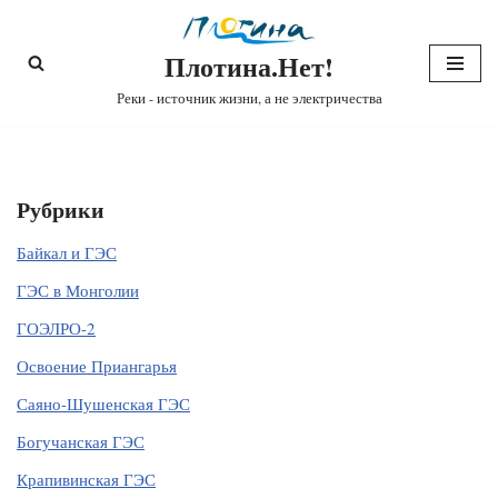
Плотина.Нет!
Перейти
к
Реки - источник жизни, а не электричества
содержимому
Рубрики
Байкал и ГЭС
ГЭС в Монголии
ГОЭЛРО-2
Освоение Приангарья
Саяно-Шушенская ГЭС
Богучанская ГЭС
Крапивинская ГЭС