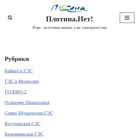
Плотина.Нет!
Перейти
к
Реки - источник жизни, а не электричества
содержимому
Рубрики
Байкал и ГЭС
ГЭС в Монголии
ГОЭЛРО-2
Освоение Приангарья
Саяно-Шушенская ГЭС
Богучанская ГЭС
Крапивинская ГЭС