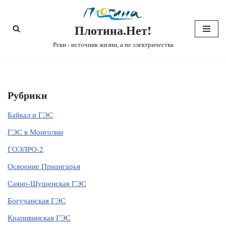
Плотина.Нет!
Перейти
к
Реки - источник жизни, а не электричества
содержимому
Рубрики
Байкал и ГЭС
ГЭС в Монголии
ГОЭЛРО-2
Освоение Приангарья
Саяно-Шушенская ГЭС
Богучанская ГЭС
Крапивинская ГЭС