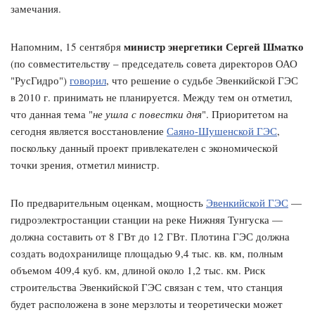
замечания.
министр энергетики Сергей Шматко
Напомним, 15 сентября
(по совместительству – председатель совета директоров ОАО
"РусГидро")
говорил
, что решение о судьбе Эвенкийской ГЭС
в 2010 г. принимать не планируется. Между тем он отметил,
что данная тема "
не ушла с повестки дня
". Приоритетом на
сегодня является восстановление
Саяно-Шушенской ГЭС
,
поскольку данный проект привлекателен с экономической
точки зрения, отметил министр.
По предварительным оценкам, мощность
Эвенкийской ГЭС
—
гидроэлектростанции станции на реке Нижняя Тунгуска —
должна составить от 8 ГВт до 12 ГВт. Плотина ГЭС должна
создать водохранилище площадью 9,4 тыс. кв. км, полным
объемом 409,4 куб. км, длиной около 1,2 тыс. км. Риск
строительства Эвенкийской ГЭС связан с тем, что станция
будет расположена в зоне мерзлоты и теоретически может