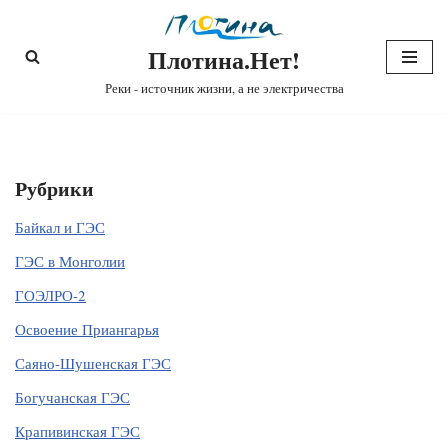
Плотина.Нет!
Перейти
к
Реки - источник жизни, а не электричества
содержимому
Рубрики
Байкал и ГЭС
ГЭС в Монголии
ГОЭЛРО-2
Освоение Приангарья
Саяно-Шушенская ГЭС
Богучанская ГЭС
Крапивинская ГЭС