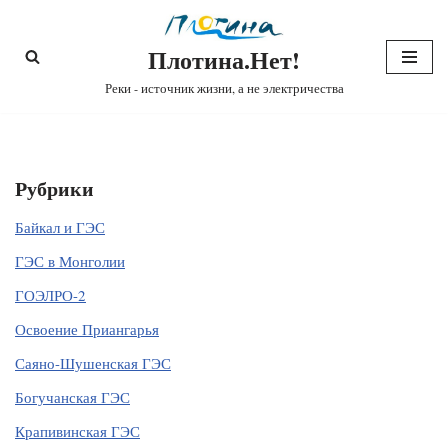
Плотина.Нет!
Перейти
к
Реки - источник жизни, а не электричества
содержимому
Рубрики
Байкал и ГЭС
ГЭС в Монголии
ГОЭЛРО-2
Освоение Приангарья
Саяно-Шушенская ГЭС
Богучанская ГЭС
Крапивинская ГЭС