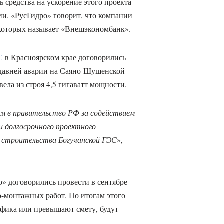
 средства на ускорение этого проекта
ии. «РусГидро» говорит, что компании
 которых называет «Внешэкономбанк».
С
в Красноярском крае договорились
едавней аварии на Саяно-Шушенской
вела из строя 4,5 гигаватт мощности.
я в правительство РФ за содействием
и долгосрочного проектного
я строительства Богучанской ГЭС
», –
о» договорились провести в сентябре
о-монтажных работ. По итогам этого
афика или превышают смету, будут