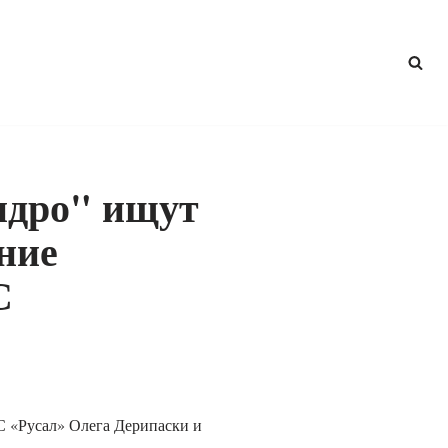
идро" ищут
ние
С
С «Русал» Олега Дерипаски и