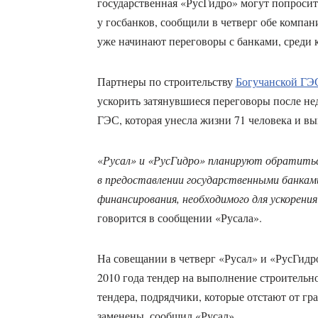
государственная «РусГидро» могут попросить
у госбанков, сообщили в четверг обе компан
уже начинают переговоры с банками, среди
Партнеры по строительству
Богучанской ГЭ
ускорить затянувшиеся переговоры после н
ГЭС, которая унесла жизни 71 человека и вы
«
Русал» и «РусГидро» планируют обратитьс
в предоставлении государственными банкам
финансирования, необходимого для ускорени
говорится в сообщении «Русала».
На совещании в четверг «Русал» и «РусГидр
2010 года тендер на выполнение строительн
тендера, подрядчики, которые отстают от гр
заменены, сообщил «Русал».