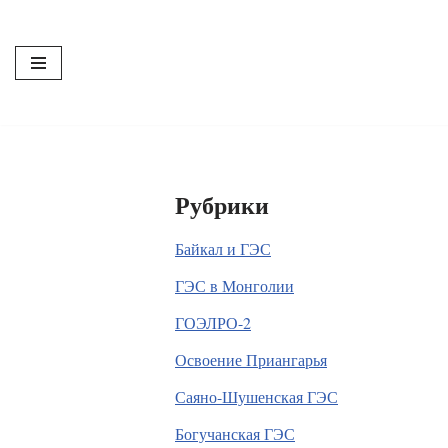
Перейти
к
содержимому
Рубрики
Байкал и ГЭС
ГЭС в Монголии
ГОЭЛРО-2
Освоение Приангарья
Саяно-Шушенская ГЭС
Богучанская ГЭС