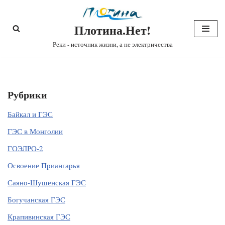
Плотина.Нет!
Перейти
к
Реки - источник жизни, а не электричества
содержимому
Рубрики
Байкал и ГЭС
ГЭС в Монголии
ГОЭЛРО-2
Освоение Приангарья
Саяно-Шушенская ГЭС
Богучанская ГЭС
Крапивинская ГЭС