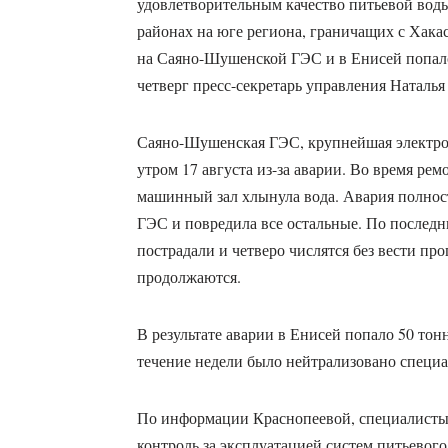
удовлетворительным качество питьевой воды
районах на юге региона, граничащих с Хакас
на Саяно-Шушенской ГЭС и в Енисей попало
четверг пресс-секретарь управления Наталья
Саяно-Шушенская ГЭС, крупнейшая электрос
утром 17 августа из-за аварии. Во время рем
машинный зал хлынула вода. Авария полнос
ГЭС и повредила все остальные. По последн
пострадали и четверо числятся без вести п
продолжаются.
В результате аварии в Енисей попало 50 тон
течение недели было нейтрализовано специ
По информации Краснопеевой, специалисты
контроль за эксплуатацией систем питьевог