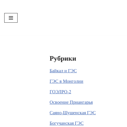
Перейти
к
содержимому
Рубрики
Байкал и ГЭС
ГЭС в Монголии
ГОЭЛРО-2
Освоение Приангарья
Саяно-Шушенская ГЭС
Богучанская ГЭС