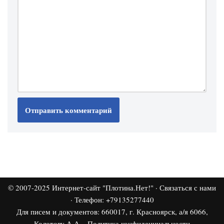
© 2007-2025
Интернет-сайт "Плотина.Нет!"
·
Связаться с нами
· Телефон: +79135277440
Для писем и документов: 660017, г. Красноярск, а/я 6066,
Колотову А.А. ·
Политика конфиденциальности