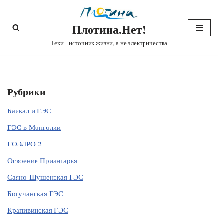
Плотина.Нет!
Перейти
к
Реки - источник жизни, а не электричества
содержимому
Рубрики
Байкал и ГЭС
ГЭС в Монголии
ГОЭЛРО-2
Освоение Приангарья
Саяно-Шушенская ГЭС
Богучанская ГЭС
Крапивинская ГЭС