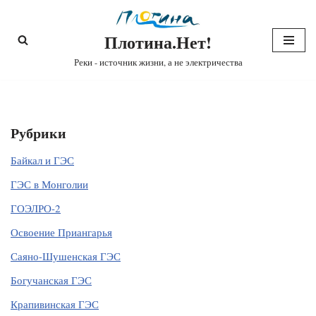
Плотина.Нет!
Перейти
к
Реки - источник жизни, а не электричества
содержимому
Рубрики
Байкал и ГЭС
ГЭС в Монголии
ГОЭЛРО-2
Освоение Приангарья
Саяно-Шушенская ГЭС
Богучанская ГЭС
Крапивинская ГЭС