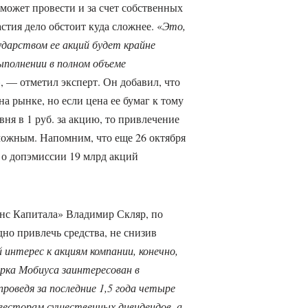
может провести и за счет собственных
стия дело обстоит куда сложнее. «
Это,
сударством ее акций будет крайне
ыполнении в полном объеме
, — отметил эксперт. Он добавил, что
а рынке, но если цена ее бумаг к тому
ня в 1 руб. за акцию, то привлечение
можным. Напомним, что еще 26 октября
 о допэмиссии 19 млрд акций
анс Капитала» Владимир Скляр, по
но привлечь средства, не снизив
интерес к акциям компании, конечно,
арка Мобиуса заинтересован в
проведя за последние 1,5 года четыре
нвесторам существенных дивидендов, а