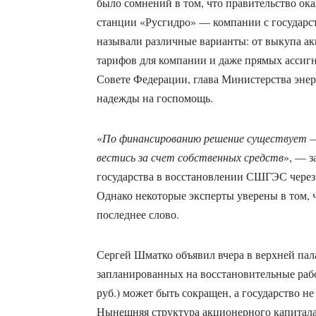
было сомнений в том, что правительство ок
станции «Русгидро» — компании с государс
называли различные варианты: от выкупа ак
тарифов для компании и даже прямых ассигн
Совете Федерации, глава Министерства эне
надежды на госпомощь.
«
По финансированию решение существует —
вестись за счет собственных средств
», — з
государства в восстановлении СШГЭС через 
Однако некоторые эксперты уверены в том, ч
последнее слово.
Сергей Шматко объявил вчера в верхней пала
запланированных на восстановительные рабо
руб.) может быть сокращен, а государство не
Нынешняя структура акционерного капитала