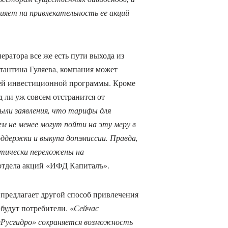
лияет на привлекательность ее акций
.
ератора все же есть пути выхода из
тантина Гуляева, компания может
оей инвестиционной программы. Кроме
яд ли уж совсем отстранится от
ыли заявления, что тарифы для
м не менее могут пойти на эту меру в
оддержки и выкупа допэмиссии. Правда,
ктически переложены на
 отдела акций «ИФД Капиталъ».
и предлагает другой способ привлечения
 будут потребители. «
Сейчас
«Русгидро» сохраняется возможность