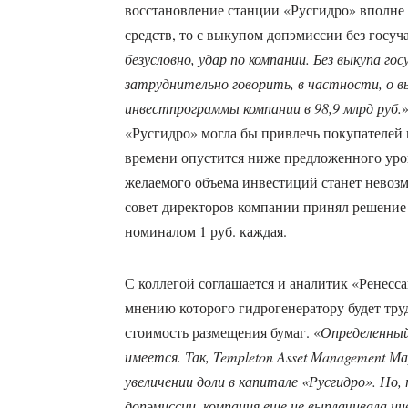
восстановление станции «Русгидро» вполне 
средств, то с выкупом допэмиссии без госуча
безусловно, удар по компании. Без выкупа го
затруднительно говорить, в частности, о в
инвестпрограммы компании в 98,9 млрд руб.
»
«Русгидро» могла бы привлечь покупателей н
времени опустится ниже предложенного уров
желаемого объема инвестиций станет невоз
совет директоров компании принял решение
номиналом 1 руб. каждая.
С коллегой соглашается и аналитик «Ренесс
мнению которого гидрогенератору будет труд
стоимость размещения бумаг. «
Определенный 
имеется. Так, Templeton Asset Management М
увеличении доли в капитале «Русгидро». Но, 
допэмиссии, компания еще не выплачивала и