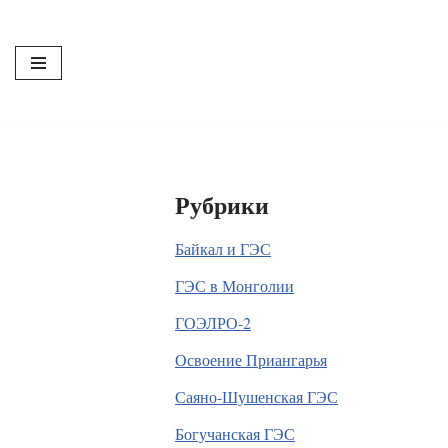
Перейти
к
содержимому
Рубрики
Байкал и ГЭС
ГЭС в Монголии
ГОЭЛРО-2
Освоение Приангарья
Саяно-Шушенская ГЭС
Богучанская ГЭС