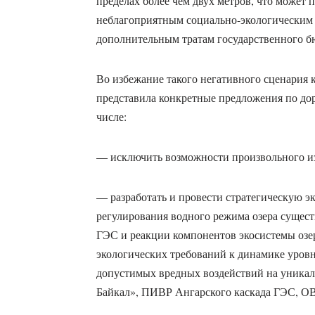
пределах более чем двух метров, что может 
неблагоприятным социально-экологическим 
дополнительным тратам государственного б
Во избежание такого негативного сценария 
представила конкретные предложения по дор
числе:
— исключить возможности произвольного из
— разработать и провести стратегическую 
регулирования водного режима озера суще
ГЭС и реакции компонентов экосистемы озера
экологических требований к динамике уров
допустимых вредных воздействий на уникал
Байкал», ПИВР Ангарского каскада ГЭС, О