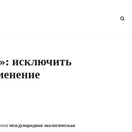
ц»: исключить
менение
международная экологическая
ения