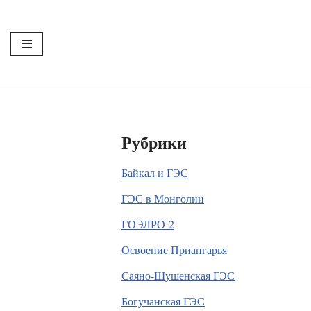
Перейти
к
содержимому
Рубрики
Байкал и ГЭС
ГЭС в Монголии
ГОЭЛРО-2
Освоение Приангарья
Саяно-Шушенская ГЭС
Богучанская ГЭС