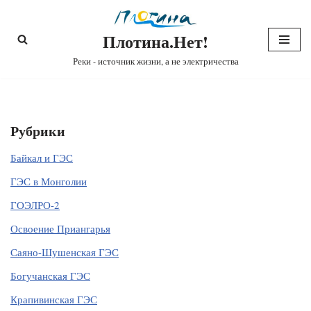
Плотина.Нет!
Перейти
к
Реки - источник жизни, а не электричества
содержимому
Рубрики
Байкал и ГЭС
ГЭС в Монголии
ГОЭЛРО-2
Освоение Приангарья
Саяно-Шушенская ГЭС
Богучанская ГЭС
Крапивинская ГЭС