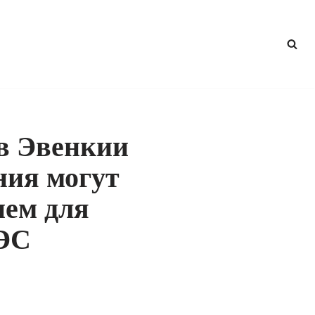
в Эвенкии
ния могут
ием для
ГЭС