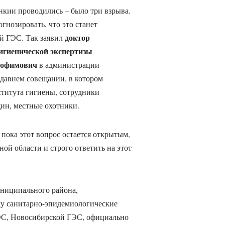
нкии проводились – было три взрыва.
гнозировать, что это станет
доктор
й ГЭС. Так заявил
игиенической экспертизы
рофимович
в администрации
давнем совещании, в котором
титута гигиены, сотрудники
ин, местные охотники.
пока этот вопрос остается открытым,
ной области и строго ответить на этот
униципального района,
у санитарно-эпидемиологические
ЭС, Новосибирской ГЭС, официально