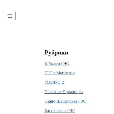
Перейти
к
содержимому
Рубрики
Байкал и ГЭС
ГЭС в Монголии
ГОЭЛРО-2
Освоение Приангарья
Саяно-Шушенская ГЭС
Богучанская ГЭС