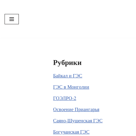
Перейти
к
содержимому
Рубрики
Байкал и ГЭС
ГЭС в Монголии
ГОЭЛРО-2
Освоение Приангарья
Саяно-Шушенская ГЭС
Богучанская ГЭС