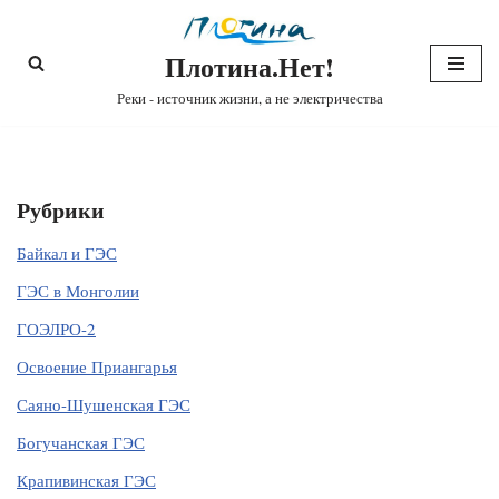
Плотина.Нет!
Перейти
к
Реки - источник жизни, а не электричества
содержимому
Рубрики
Байкал и ГЭС
ГЭС в Монголии
ГОЭЛРО-2
Освоение Приангарья
Саяно-Шушенская ГЭС
Богучанская ГЭС
Крапивинская ГЭС