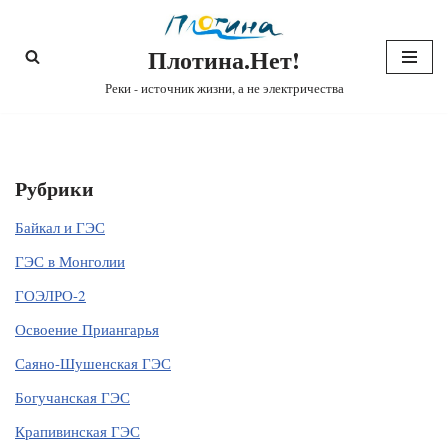
Плотина.Нет!
Перейти
к
Реки - источник жизни, а не электричества
содержимому
Рубрики
Байкал и ГЭС
ГЭС в Монголии
ГОЭЛРО-2
Освоение Приангарья
Саяно-Шушенская ГЭС
Богучанская ГЭС
Крапивинская ГЭС