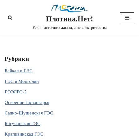
Плотина.Нет!
Перейти
к
Реки - источник жизни, а не электричества
содержимому
Рубрики
Байкал и ГЭС
ГЭС в Монголии
ГОЭЛРО-2
Освоение Приангарья
Саяно-Шушенская ГЭС
Богучанская ГЭС
Крапивинская ГЭС