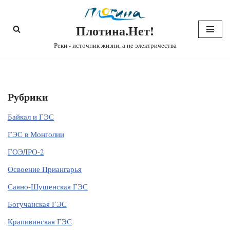
Плотина.Нет!
Перейти
к
Реки - источник жизни, а не электричества
содержимому
Рубрики
Байкал и ГЭС
ГЭС в Монголии
ГОЭЛРО-2
Освоение Приангарья
Саяно-Шушенская ГЭС
Богучанская ГЭС
Крапивинская ГЭС