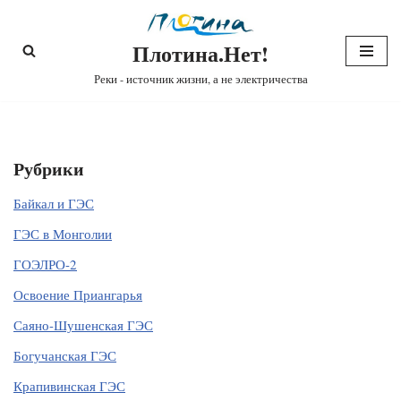
Плотина.Нет!
Перейти
к
Реки - источник жизни, а не электричества
содержимому
Рубрики
Байкал и ГЭС
ГЭС в Монголии
ГОЭЛРО-2
Освоение Приангарья
Саяно-Шушенская ГЭС
Богучанская ГЭС
Крапивинская ГЭС