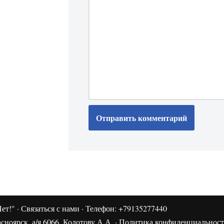
ет!"
·
Связаться с нами
· Телефон: +79135277440
сноярск, а/я 6066, Колотову А.А. ·
Политика конфиденциальнос