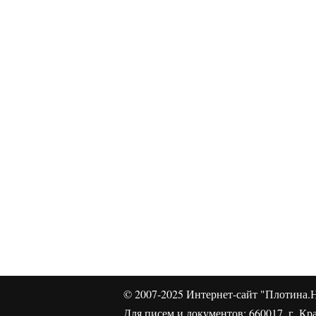
© 2007-2025
Интернет-сайт "Плотина.Н
Для писем и документов: 660017, г. Кра