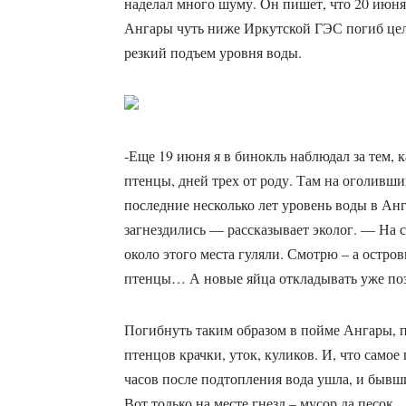
наделал много шуму. Он пишет, что 20 июня
Ангары чуть ниже Иркутской ГЭС погиб цел
резкий подъем уровня воды.
-Еще 19 июня я в бинокль наблюдал за тем, 
птенцы, дней трех от роду. Там на оголивших
последние несколько лет уровень воды в Ан
загнездились — рассказывает эколог. — На 
около этого места гуляли. Смотрю – а остро
птенцы… А новые яйца откладывать уже поз
Погибнуть таким образом в пойме Ангары, п
птенцов крачки, уток, куликов. И, что самое 
часов после подтопления вода ушла, и бывши
Вот только на месте гнезд – мусор да песок.