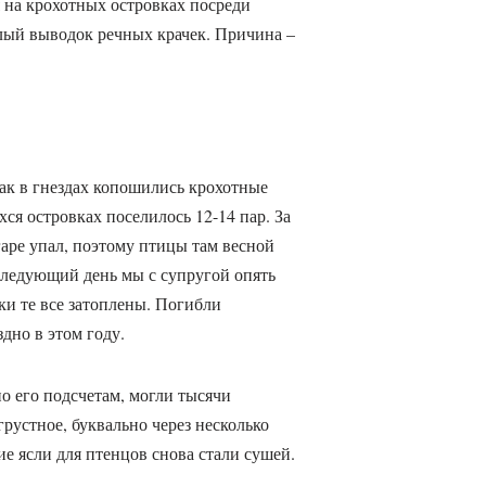
 на крохотных островках посреди
ый выводок речных крачек. Причина –
как в гнездах копошились крохотные
ся островках поселилось 12-14 пар. За
гаре упал, поэтому птицы там весной
следующий день мы с супругой опять
вки те все затоплены. Погибли
дно в этом году.
о его подсчетам, могли тысячи
грустное, буквально через несколько
е ясли для птенцов снова стали сушей.