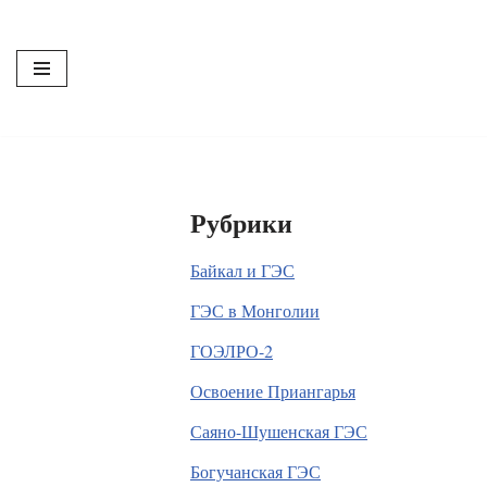
Перейти
к
содержимому
Рубрики
Байкал и ГЭС
ГЭС в Монголии
ГОЭЛРО-2
Освоение Приангарья
Саяно-Шушенская ГЭС
Богучанская ГЭС