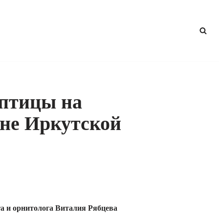
 птицы на
оне Иркутской
га и орнитолога Виталия Рябцева