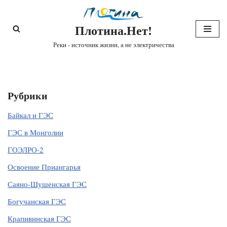
Плотина.Нет!
Перейти
к
Реки - источник жизни, а не электричества
содержимому
Рубрики
Байкал и ГЭС
ГЭС в Монголии
ГОЭЛРО-2
Освоение Приангарья
Саяно-Шушенская ГЭС
Богучанская ГЭС
Крапивинская ГЭС