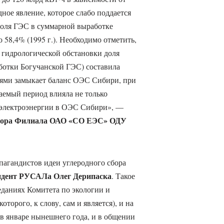
ное явление, которое слабо поддается
доля ГЭС в суммарной выработке
о 58,4% (1995 г.). Необходимо отметить,
й гидрологической обстановки доля
ботки Богучанской ГЭС) составила
ями замыкает баланс ОЭС Сибири, при
аемый период влияла не только
 электроэнергии в ОЭС Сибири», —
ектора Филиала ОАО «СО ЕЭС» ОДУ
пагандистов идеи углеродного сбора
идент РУСАЛа Олег Дерипаска
. Такое
еданиях Комитета по экологии и
орого, к слову, сам и является), и на
в январе нынешнего года, и в общении