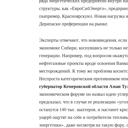
ряда энергетических предприятий внутри наш
структуры, как «ЕвроСибЭнерго», предприн
(например, Красноярскую). Новая нагрузка 
Дерипаски преференции на рынке.
Эксперты отмечают, что нововведения, если 
экономике Сибири, коснувшись не только н
генерации. Например, под вопросом окажутс
нефтегазовые проекты вроде освоения Ванк
месторождений. К тому же проблема коснетс
Неспроста категорическим противником оп
губернатор Кемеровской области Аман Ту
экономическом форуме он назвал идею углер
предсказал, что в случае ее реализации «уг
останутся 140 тыс. шахтеров, и настанет кри
ущерб ощутят на себе и потребители теплов
энергетики», даже несмотря на такую фору, 