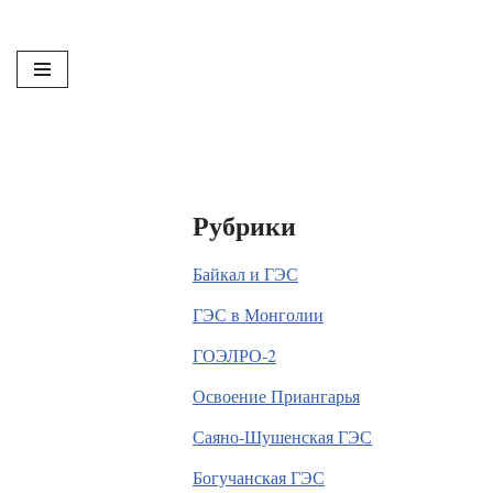
Перейти
к
содержимому
Рубрики
Байкал и ГЭС
ГЭС в Монголии
ГОЭЛРО-2
Освоение Приангарья
Саяно-Шушенская ГЭС
Богучанская ГЭС