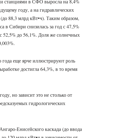
ми станциями в СФО выросла на 8,4%
ыдущему году, а на гидравлических
 (до 88,3 млрд кВт•ч). Таким образом,
а в Сибири снизилась за год с 47,5%
 с 52,5% до 56,1%. Доля же солнечных
0,003%.
о года еще ярче иллюстрируют роль
ыработке достигла 64,3%, в то время
году, но зависит это не столько от
предсказуемых гидрологических
Ангаро-Енисейского каскада (до ввода
 до 120 млрд кВт•ч в зависимости от