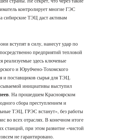
ей страны. Не секрет, что через такие
иматель контролирует многие ГЭС
на сибирские ТЭЦ даст активам
они вступят в силу, нанесут удар по
епосредственно предприятий тепловой
я реализуемые здесь ключевые
орского и Юрубчено-Тохомского
я и поставщиков сырья для ТЭЦ.
исываемой инициативы выступил
леев
. На прошедшем Красноярском
одного сбора преступлением и
ольные ТЭЦ, ГРЭС встанут», без работы
зис во всех отраслях. В конечном итоге
ых станций, при этом развитие «чистой
совсем не гарантировано.