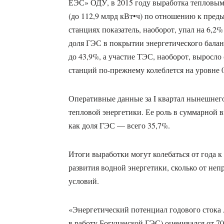
ЕЭС» ОДУ, в 2015 году выработка тепловы
(до 112,9 млрд кВт•ч) по отношению к пред
станциях показатель, наоборот, упал на 6,2%
доля ГЭС в покрытии энергетического баланс
до 43,9%, а участие ТЭС, наоборот, выросло
станций по-прежнему колеблется на уровне 
Оперативные данные за I квартал нынешнег
тепловой энергетики. Ее роль в суммарной в
как доля ГЭС — всего 35,7%.
Итоги выработки могут колебаться от года к 
развития водной энергетики, сколько от не
условий.
«Энергетический потенциал годового стока 
в работу Богучанской ГЭС) оценивался от 70