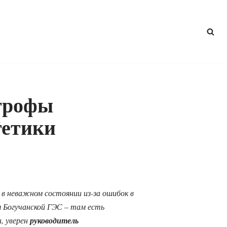
трофы
гетики
 неважном состоянии из-за ошибок в
я Богучанской ГЭС – там есть
, уверен
руководитель