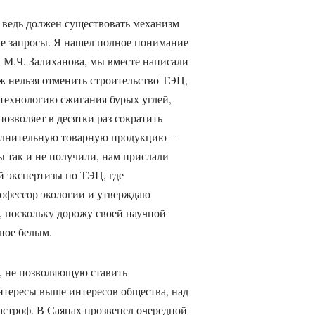
 ведь должен существовать механизм
ие запросы. Я нашел полное понимание
 М.Ч. Залиханова, мы вместе написали
уж нельзя отменить строительство ТЭЦ,
 технологию сжигания бурых углей,
озволяет в десятки раз сократить
олнительную товарную продукцию –
ы так и не получили, нам прислали
й экспертизы по ТЭЦ, где
профессор экологии и утверждаю
, поскольку дорожу своей научной
рное белым.
у, не позволяющую ставить
нтересы выше интересов общества, над
астроф. В Саянах прозвенел очередной