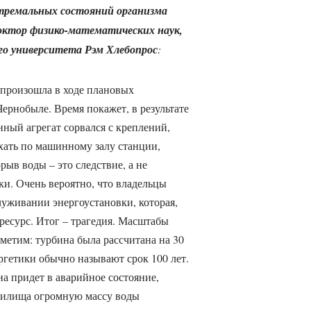
тремальных состояний организма
октор физико-математических наук,
ого университета Рэм Хлебопрос
:
произошла в ходе плановых
Чернобыле. Время покажет, в результате
нный агрегат сорвался с креплений,
хать по машинному залу станции,
рыв воды – это следствие, а не
ки. Очень вероятно, что владельцы
уживании энергоустановки, которая,
ресурс. Итог – трагедия. Масштабы
метим: турбина была рассчитана на 30
ргетики обычно называют срок 100 лет.
а придет в аварийное состояние,
анилища огромную массу воды