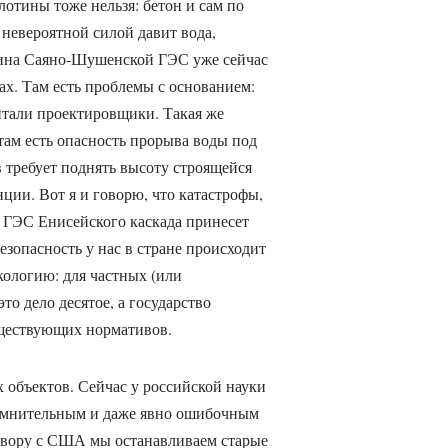
отины тоже нельзя: бетон и сам по
 невероятной силой давит вода,
отина Саяно-Шушенской ГЭС уже сейчас
ах. Там есть проблемы с основанием:
читали проектировщики. Такая же
там есть опасность прорыва воды под
 требует поднять высоту строящейся
ции. Вот я и говорю, что катастрофы,
 ГЭС Енисейского каскада принесет
зопасность у нас в стране происходит
кологию: для частных (или
то дело десятое, а государство
уществующих нормативов.
 объектов. Сейчас у российской науки
сомнительным и даже явно ошибочным
овору с США мы останавливаем старые