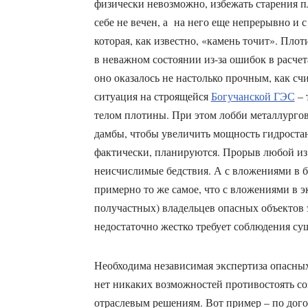
физически невозможно, избежать старения пл
себе не вечен, а на него еще непрерывно и с
которая, как известно, «камень точит». Пл
в неважном состоянии из-за ошибок в расчет
оно оказалось не настолько прочным, как с
ситуация на строящейся
Богучанской ГЭС
– 
телом плотины. При этом лобби металлургов
дамбы, чтобы увеличить мощность гидростан
фактически, планируются. Прорыв любой из
неисчислимые бедствия. А с вложениями в бе
примерно то же самое, что с вложениями в э
получастных) владельцев опасных объектов э
недостаточно жестко требует соблюдения с
Необходима независимая экспертиза опасных
нет никаких возможностей противостоять 
отраслевым решениям. Вот пример – по дог