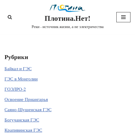
Плотина.Нет!
Перейти
к
Реки - источник жизни, а не электричества
содержимому
Рубрики
Байкал и ГЭС
ГЭС в Монголии
ГОЭЛРО-2
Освоение Приангарья
Саяно-Шушенская ГЭС
Богучанская ГЭС
Крапивинская ГЭС