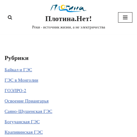
Плотина.Нет!
Перейти
к
Реки - источник жизни, а не электричества
содержимому
Рубрики
Байкал и ГЭС
ГЭС в Монголии
ГОЭЛРО-2
Освоение Приангарья
Саяно-Шушенская ГЭС
Богучанская ГЭС
Крапивинская ГЭС