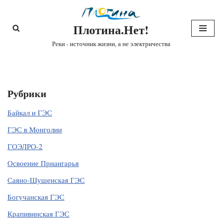
Плотина.Нет!
Перейти
к
Реки - источник жизни, а не электричества
содержимому
Рубрики
Байкал и ГЭС
ГЭС в Монголии
ГОЭЛРО-2
Освоение Приангарья
Саяно-Шушенская ГЭС
Богучанская ГЭС
Крапивинская ГЭС