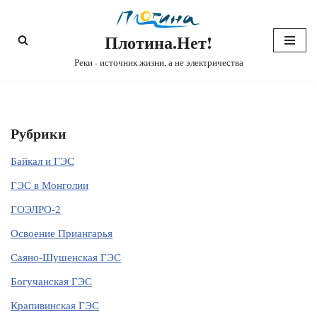
Плотина.Нет!
Перейти
к
Реки - источник жизни, а не электричества
содержимому
Рубрики
Байкал и ГЭС
ГЭС в Монголии
ГОЭЛРО-2
Освоение Приангарья
Саяно-Шушенская ГЭС
Богучанская ГЭС
Крапивинская ГЭС