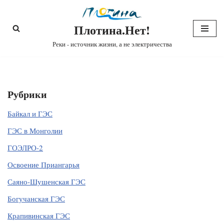
Плотина.Нет!
Перейти
к
Реки - источник жизни, а не электричества
содержимому
Рубрики
Байкал и ГЭС
ГЭС в Монголии
ГОЭЛРО-2
Освоение Приангарья
Саяно-Шушенская ГЭС
Богучанская ГЭС
Крапивинская ГЭС