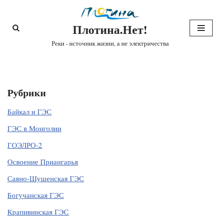
Плотина.Нет!
Перейти
к
Реки - источник жизни, а не электричества
содержимому
Рубрики
Байкал и ГЭС
ГЭС в Монголии
ГОЭЛРО-2
Освоение Приангарья
Саяно-Шушенская ГЭС
Богучанская ГЭС
Крапивинская ГЭС