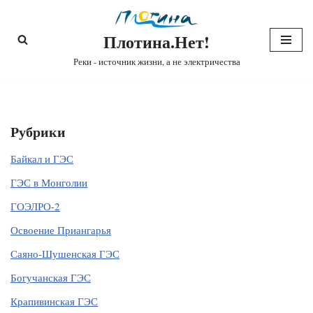
Плотина.Нет!
Перейти
к
Реки - источник жизни, а не электричества
содержимому
Рубрики
Байкал и ГЭС
ГЭС в Монголии
ГОЭЛРО-2
Освоение Приангарья
Саяно-Шушенская ГЭС
Богучанская ГЭС
Крапивинская ГЭС