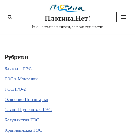
Плотина.Нет!
Перейти
к
Реки - источник жизни, а не электричества
содержимому
Рубрики
Байкал и ГЭС
ГЭС в Монголии
ГОЭЛРО-2
Освоение Приангарья
Саяно-Шушенская ГЭС
Богучанская ГЭС
Крапивинская ГЭС