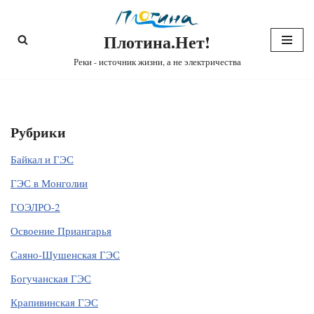
Плотина.Нет!
Перейти
к
Реки - источник жизни, а не электричества
содержимому
Рубрики
Байкал и ГЭС
ГЭС в Монголии
ГОЭЛРО-2
Освоение Приангарья
Саяно-Шушенская ГЭС
Богучанская ГЭС
Крапивинская ГЭС