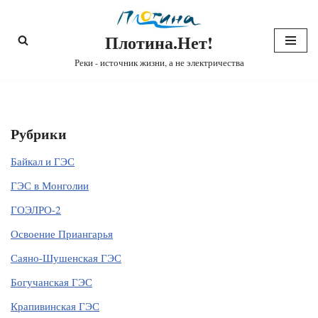
Плотина.Нет!
Перейти
к
Реки - источник жизни, а не электричества
содержимому
Рубрики
Байкал и ГЭС
ГЭС в Монголии
ГОЭЛРО-2
Освоение Приангарья
Саяно-Шушенская ГЭС
Богучанская ГЭС
Крапивинская ГЭС