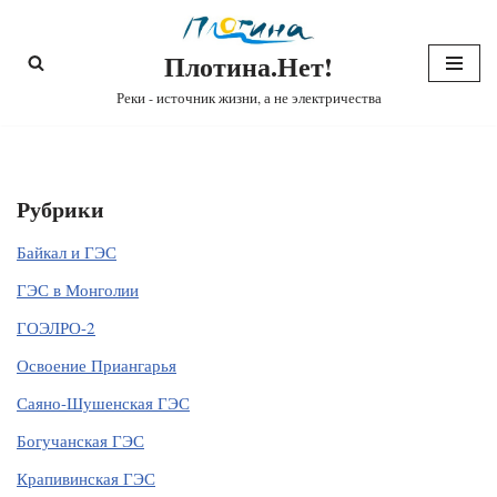
Плотина.Нет!
Перейти
к
Реки - источник жизни, а не электричества
содержимому
Рубрики
Байкал и ГЭС
ГЭС в Монголии
ГОЭЛРО-2
Освоение Приангарья
Саяно-Шушенская ГЭС
Богучанская ГЭС
Крапивинская ГЭС