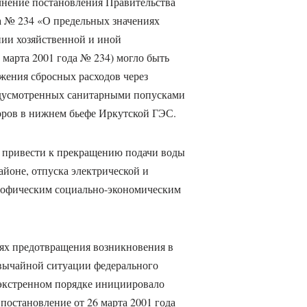
нение постановления Правительства
а № 234 «О предельных значениях
нии хозяйственной и иной
 марта 2001 года № 234) могло быть
ижения сбросных расходов через
дусмотренных санитарными попусками
оров в нижнем бьефе Иркутской ГЭС.
о привести к прекращению подачи воды
йоне, отпуска электрической и
строфическим социально-экономическим
ях предотвращения возникновения в
звычайной ситуации федерального
 экстренном порядке инициировало
постановление от 26 марта 2001 года