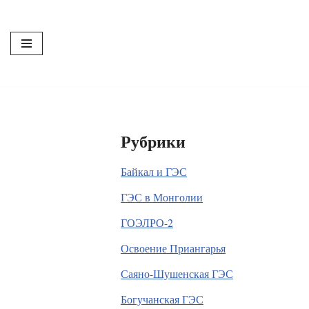
Перейти
к
содержимому
Рубрики
Байкал и ГЭС
ГЭС в Монголии
ГОЭЛРО-2
Освоение Приангарья
Саяно-Шушенская ГЭС
Богучанская ГЭС