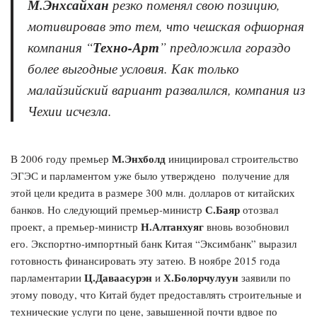
М.Энхсайхан
резко поменял свою позицию,
мотивировав это тем, что чешская офшорная
компания “
Техно-Арт
” предложила гораздо
более выгодные условия. Как только
малайзийский вариант развалился, компания из
Чехии исчезла.
М.Энхболд
В 2006 году премьер
инициировал строительство
ЭГЭС и парламентом уже было утверждено получение для
этой цели кредита в размере 300 млн. долларов от китайских
С.Баяр
банков. Но следующий премьер-министр
отозвал
Н.Алтанхуяг
проект, а премьер-министр
вновь возобновил
его. Экспортно-импортный банк Китая “Эксимбанк” выразил
готовность финансировать эту затею. В ноябре 2015 года
Ц.Даваасурэн
Х.Болорчулуун
парламентарии
и
заявили по
этому поводу, что Китай будет предоставлять строительные и
технические услуги по цене, завышенной почти вдвое по