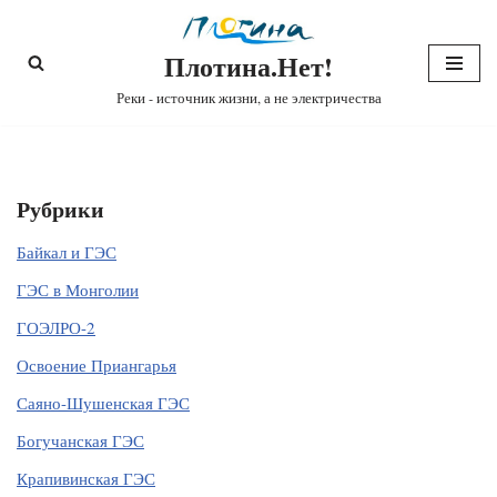
Плотина.Нет!
Перейти
к
Реки - источник жизни, а не электричества
содержимому
Рубрики
Байкал и ГЭС
ГЭС в Монголии
ГОЭЛРО-2
Освоение Приангарья
Саяно-Шушенская ГЭС
Богучанская ГЭС
Крапивинская ГЭС