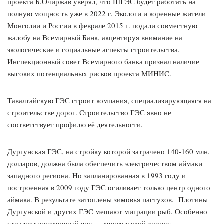
проекта Б.Очиржав уверял, что ШГЭС будет работать на
полную мощность уже в 2022 г. Экологи и коренные жители
Монголии и России в феврале 2015 г. подали совместную
жалобу на Всемирный Банк, акцентируя внимание на
экологические и социальные аспекты строительства.
Инспекционный совет Всемирного банка признал наличие
высоких потенциальных рисков проекта МИНИС.
Тавалтайскую ГЭС строит компания, специализирующаяся на
строительстве дорог. Строительство ГЭС явно не
соответствует профилю её деятельности.
Дургунская ГЭС, на стройку которой затрачено 140-160 млн.
долларов, должна была обеспечить электричеством аймаки
западного региона. Но запланированная в 1993 году и
построенная в 2009 году ГЭС осиливает только центр одного
аймака. В результате затоплены зимовья пастухов. Плотины
Дургунской и других ГЭС мешают миграции рыб. Особенно
страдает эндемичный вид — монгольский хариус.