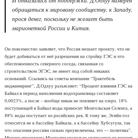
И отказались от поддержки. Д.Одхуу намерен
обращаться к мировому сообществу, к Западу,
прося денег, поскольку не желает быть
марионеткой России и Китая.
Он повсеместно заявляет, что Россия мешает проекту, что не
будет добиваться от неё разрешения на стройку ГЭС и что
обеспокоенность северного соседа, связанная со
строительством ЭГЭС, не имеет под собой никаких
оснований. Ссылаясь на советы компании “Трактебель
инджиниринг”, Д.Одхуу разъясняет: “Процент влияния ГЭС на
Байкал в период наполнения водохранилища составляет
0,0023%, а после – вообще никак не повлияет на озеро. 18%
поступающей в Байкал воды приносит Монгольская Селенга, а
88% воды поступает из росийских рек. К тому же, Эгийн-гол
относится не к бассейну Байкала, а к бассейну Хубсугула, так
что опасения россиян сильно преувеличены, это — политика”.
Мнение президента Монголии несколько отличается от мнения