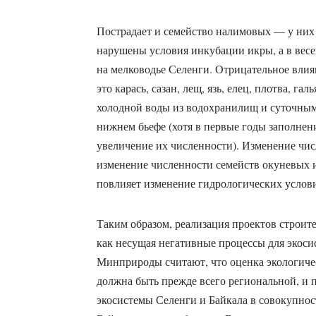
Пострадает и семейство налимовых — у них 
нарушены условия инкубации икры, а в весе
на мелководье Селенги. Отрицательное влия
это карась, сазан, лещ, язь, елец, плотва, га
холодной воды из водохранилищ и суточным
нижнем бьефе (хотя в первые годы заполне
увеличение их численности). Изменение чи
изменение численности семейств окуневых и
повлияет изменение гидрологических услови
Таким образом, реализация проектов строит
как несущая негативные процессы для экосис
Минприроды считают, что оценка экологичес
должна быть прежде всего региональной, и 
экосистемы Селенги и Байкала в совокупнос