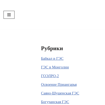
Перейти
к
содержимому
Рубрики
Байкал и ГЭС
ГЭС в Монголии
ГОЭЛРО-2
Освоение Приангарья
Саяно-Шушенская ГЭС
Богучанская ГЭС