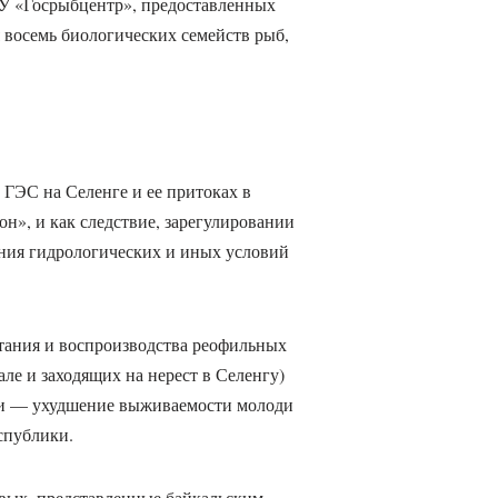
У «Госрыбцентр», предоставленных
 восемь биологических семейств рыб,
 ГЭС на Селенге и ее притоках в
», и как следствие, зарегулировании
ения гидрологических и иных условий
тания и воспроизводства реофильных
ле и заходящих на нерест в Селенгу)
нги — ухудшение выживаемости молоди
спублики.
овых, представленные байкальским