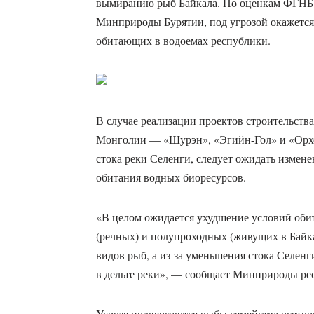
вымиранию рыб Байкала. По оценкам ФГНБ
Минприроды Бурятии, под угрозой окажется
обитающих в водоемах республики.
В случае реализации проектов строительства
Монголии — «Шурэн», «Эгийн-Гол» и «Орхон
стока реки Селенги, следует ожидать измен
обитания водных биоресурсов.
«В целом ожидается ухудшение условий оби
(речных) и полупроходных (живущих в Байка
видов рыб, а из-за уменьшения стока Селе
в дельте реки», — сообщает Минприроды ре
Угрозе подвергаются рыбы семейства осетр