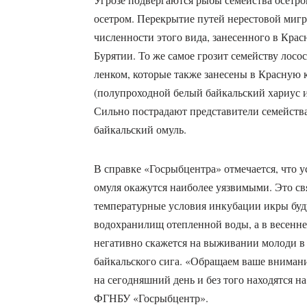
осетром. Перекрытие путей нерестовой миг
численности этого вида, занесенного в К
Бурятии. То же самое грозит семейству лосо
ленком, которые также занесены в Красную 
(полупроходной белый байкальский хариус и
Сильно пострадают представители семейств
байкальский омуль.
В справке «Госрыбцентра» отмечается, что у
омуля окажутся наиболее уязвимыми. Это свя
температурные условия инкубации икры буд
водохранилищ отепленной воды, а в весенне
негативно скажется на выживании молоди в д
байкальского сига. «Обращаем ваше внимание
на сегодняшний день и без того находятся н
ФГНБУ «Госрыбцентр».