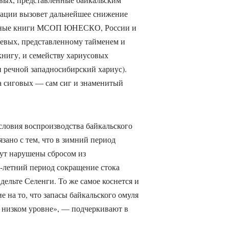
рации вызовет дальнейшее снижение
расные книги МСОП ЮНЕСКО, России и
севых, представленному тайменем и
книгу, и семейству хариусовых
 речной западносибирский хариус).
а сиговых — сам сиг и знаменитый
словия воспроизводства байкальского
зано с тем, что в зимний период
ут нарушены сбросом из
-летний период сокращение стока
ельте Селенги. То же самое коснется и
 на то, что запасы байкальского омуля
а низком уровне», — подчеркивают в