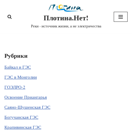
Плотина.Нет!
Перейти
к
Реки - источник жизни, а не электричества
содержимому
Рубрики
Байкал и ГЭС
ГЭС в Монголии
ГОЭЛРО-2
Освоение Приангарья
Саяно-Шушенская ГЭС
Богучанская ГЭС
Крапивинская ГЭС